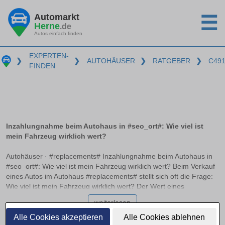
Automarkt
☰
Herne
.de
Autos einfach finden
EXPERTEN-
❯
❯
AUTOHÄUSER
❯
RATGEBER
❯
C49
FINDEN
Inzahlungnahme beim Autohaus in #seo_ort#: Wie viel ist
mein Fahrzeug wirklich wert?
Autohäuser · #replacements# Inzahlungnahme beim Autohaus in
#seo_ort#: Wie viel ist mein Fahrzeug wirklich wert? Beim Verkauf
eines Autos im Autohaus #replacements# stellt sich oft die Frage:
Wie viel ist mein Fahrzeug wirklich wert? Der Wert eines
Fahrzeugs variiert erheblich je nach Marktbedingungen und
weiterlesen
Kalkulationsmethoden der Händler. In diesem Artikel erfahren Sie,
wie der Marktwert vom Händlereinkaufspreis zu unterscheiden ist
Alle Cookies akzeptieren
Alle Cookies ablehnen