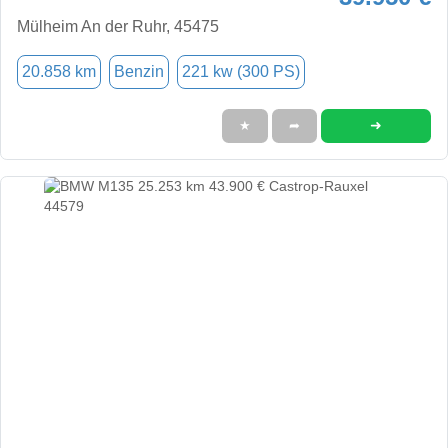
Mülheim An der Ruhr, 45475
20.858 km
Benzin
221 kw (300 PS)
➜
★
➦