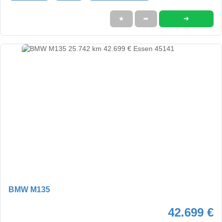
➜
★
➦
BMW M135
42.699 €