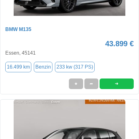
BMW M135
43.899 €
Essen, 45141
16.499 km
Benzin
233 kw (317 PS)
➜
★
➦