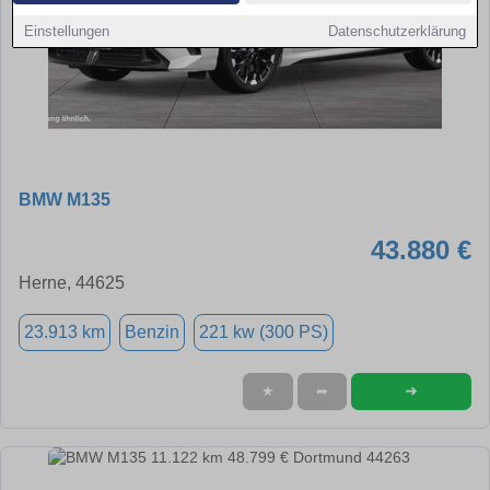
Einstellungen
Datenschutzerklärung
BMW M135
43.880 €
Herne, 44625
23.913 km
Benzin
221 kw (300 PS)
➜
★
➦