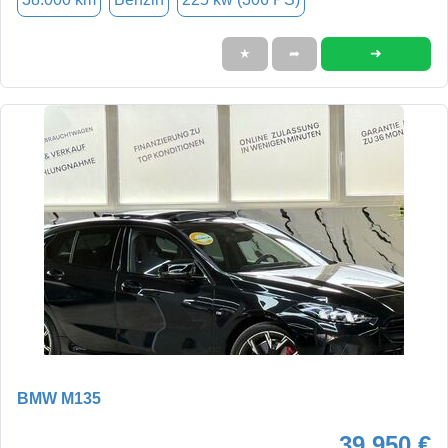
➜
★
➦
BMW M135
39.950 €