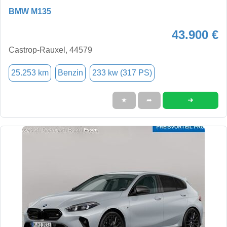
BMW M135
43.900 €
Castrop-Rauxel, 44579
25.253 km
Benzin
233 kw (317 PS)
➜
★
➦