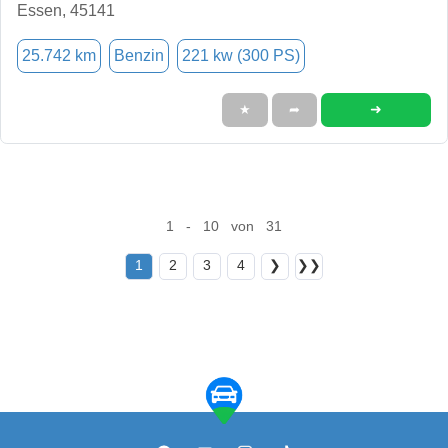
Essen, 45141
25.742 km
Benzin
221 kw (300 PS)
➜
★
➦
1 - 10 von 31
1
2
3
4
❯
❯❯